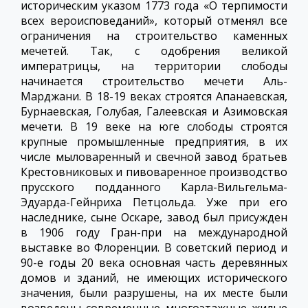
историческим указом 1773 года «О терпимости
всех вероисповеданий», который отменял все
ограничения на строительство каменных
мечетей. Так, с одобрения великой
императрицы, на территории слободы
начинается строительство мечети Аль-
Марджани. В 18-19 веках строятся Апанаевская,
Бурнаевская, Голубая, Галеевская и Азимовская
мечети. В 19 веке на юге слободы строятся
крупные промышленные предприятия, в их
числе мыловаренный и свечной завод братьев
Крестовниковых и пивоваренное производство
прусского подданного Карла-Вильгельма-
Эдуарда-Гейнриха Петцольда. Уже при его
наследнике, сыне Оскаре, завод был присужден
в 1906 году Гран-при на международной
выставке во Флоренции. В советский период и
90-е годы 20 века основная часть деревянных
домов и зданий, не имеющих исторического
значения, были разрушены, на их месте были