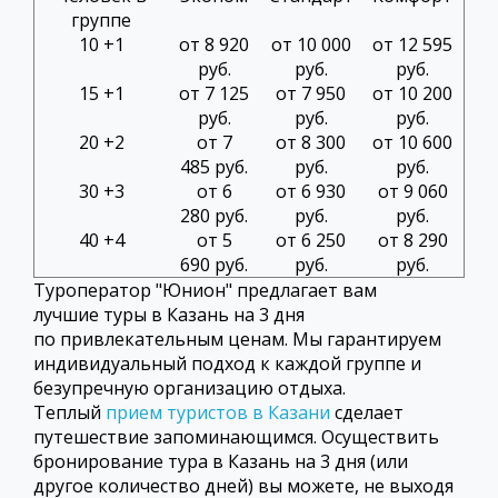
группе
10 +1
от 8 920
от 10 000
от 12 595
руб.
руб.
руб.
15 +1
от 7 125
от 7 950
от 10 200
руб.
руб.
руб.
20 +2
от 7
от 8 300
от 10 600
485
руб.
руб.
руб.
30 +3
от 6
от 6 930
от 9 060
280
руб.
руб.
руб.
40 +4
от 5
от 6 250
от 8 290
690
руб.
руб.
руб.
Туроператор "Юнион" предлагает вам
лучшие туры в Казань на 3 дня
по привлекательным ценам. Мы гарантируем
индивидуальный подход к каждой группе и
безупречную организацию отдыха.
Теплый
прием туристов в Казани
сделает
путешествие запоминающимся. Осуществить
бронирование тура в Казань на 3 дня (или
другое количество дней) вы можете, не выходя