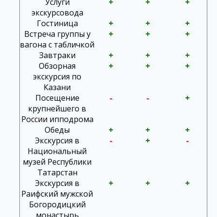
Услуги
+
+
+
экскурсовода
Гостиница
+
+
+
Встреча группы у
+
+
+
вагона с табличкой
Завтраки
+
+
+
Обзорная
+
+
+
экскурсия по
Казани
Посещение
-
-
+
крупнейшего в
России ипподрома
Обеды
+
+
+
Экскурсия в
-
+
-
Национальный
музей Республики
Татарстан
Экскурсия в
+
+
+
Раифский мужской
Богородицкий
монастырь