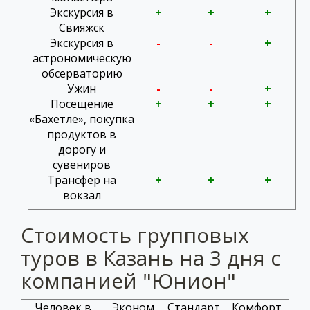
Экскурсия в
+
+
+
Свияжск
Экскурсия в
-
-
+
астрономическую
обсерваторию
Ужин
-
-
+
Посещение
+
+
+
«Бахетле», покупка
продуктов в
дорогу и
сувениров
Трансфер на
+
+
+
вокзал
Стоимость групповых
туров в Казань на 3 дня с
компанией "Юнион"
Человек в
Эконом
Стандарт
Комфорт