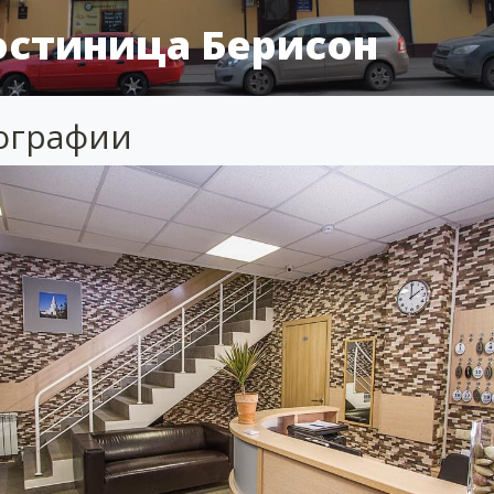
остиница Берисон
ографии