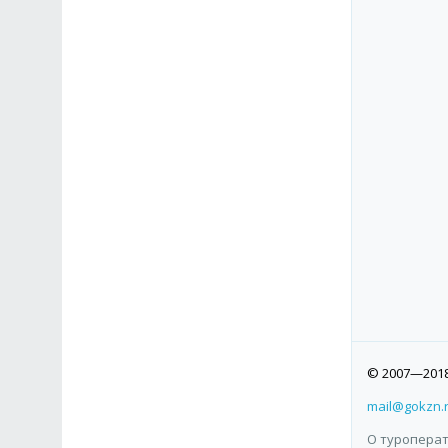
© 2007—2018
mail@gokzn.
О туропера