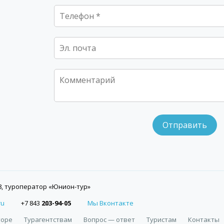
, туроператор «Юнион-тур»
ru
+7 843
203-94-05
Мы Вконтакте
торе
Турагентствам
Вопрос — ответ
Туристам
Контакты